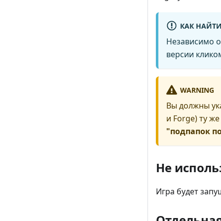
КАК НАЙТИ
Независимо о
версии клико
WARNING
Вы должны ук
и Forge) ту ж
"подпапок п
Не исполь
Игра будет запу
Отдельная