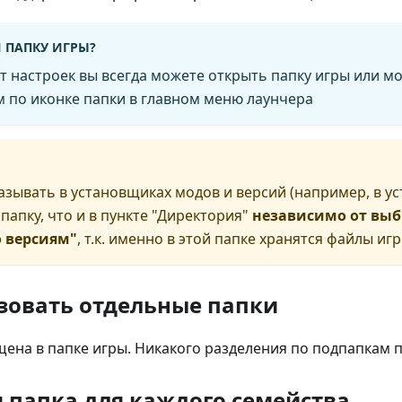
 ПАПКУ ИГРЫ?
т настроек вы всегда можете открыть папку игры или м
м по иконке папки в главном меню лаунчера
азывать в установщиках модов и версий (например, в ус
е папку, что и в пункте "Директория"
независимо от вы
о версиям"
, т.к. именно в этой папке хранятся файлы иг
зовать отдельные папки
щена в папке игры. Никакого разделения по подпапкам п
 папка для каждого семейства