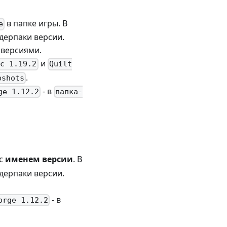
в папке игры. В
e
йдерпаки версии.
 версиями.
и
ic 1.19.2
Quilt
.
pshots
- в
ge 1.12.2
папка-
 с
именем версии
. В
йдерпаки версии.
- в
orge 1.12.2