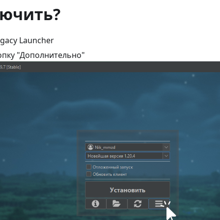
лючить?
egacy Launcher
опку "Дополнительно"