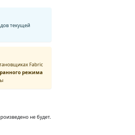
одов текущей
тановщиках Fabric
бранного режима
ры
роизведено не будет.