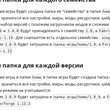
ии игры будет создана папка её "семейства" в папке
hom
т храниться все настройки, миры, моды, ресурспаки, ше
о набор версий с похожим загрузчиком модов и схожими
и
будут принадлежать к семейству
, а
9
1.8.8
1.8
Fabr
. Для снапшотов есть отдельное семейство -
c-1.19
sna
ия
будет запущена в
, а
1.8.9
папка-игры/home/1.8
For
e-1.12
 папка для каждой версии
ии игры в папке
в папке игры будет создана папка
home
т храниться все настройки, миры, моды, ресурспаки, ше
м режиме не учитываются.
ия
будет запущена в
, а
1.8.9
папка-игры/home/1.8.9
F
e/Forge 1.12.2