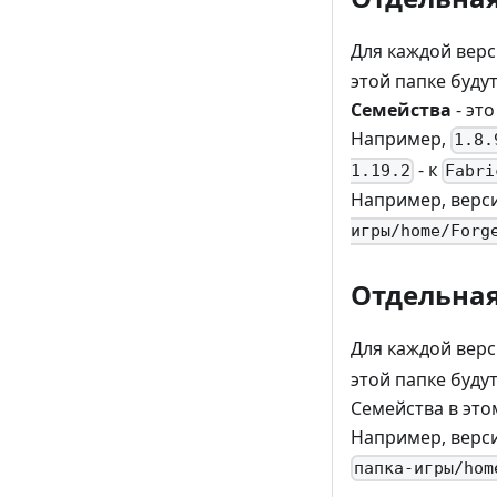
Для каждой верс
этой папке буду
Семейства
- эт
Например,
1.8.
- к
1.19.2
Fabri
Например, верс
игры/home/Forg
Отдельная
Для каждой верс
этой папке буду
Семейства в это
Например, верс
папка-игры/hom